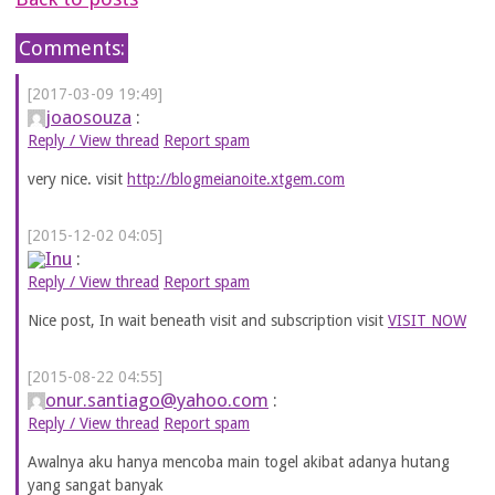
Comments:
[2017-03-09 19:49]
joaosouza
:
Reply / View thread
Report spam
very nice. visit
http://blogmeianoite.xtgem.com
[2015-12-02 04:05]
Inu
:
Reply / View thread
Report spam
Nice post, In wait beneath visit and subscription visit
VISIT NOW
[2015-08-22 04:55]
onur.santiago@yahoo.com
:
Reply / View thread
Report spam
Awalnya aku hanya mencoba main togel akibat adanya hutang
yang sangat banyak