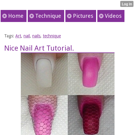
Home
Technique
Pictures
Videos
Tags:
Art
,
nail
,
nails
,
technique
Nice Nail Art Tutorial.