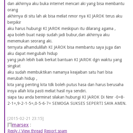
dan akhirnya aku buka internet mencari aki yang bisa membantu
orang
akhirnya di situ lah ak bisa meliat nmor nya KI JAROK terus aku
berpikir
aku harus hubungi KI JAROK meskipun itu dilarang agama ,
apa boleh buat nasip sudah jadi bubur,dan akhirnya aku
menemukan seorang aki.
ternyata alhamdulillah KI JAROK bisa membantu saya juga dan
aku dapat mengubah hidup
yang jauh lebih baik berkat bantuan KI JAROK dgn waktu yang
singkat
aku sudah membuktikan namanya keajaiban satu hari bisa
merubah hidup ,
kita yang penting kita tdk boleh putus hasa dan harus berusaha
insya allah kita pasti meliat hasil nya sendiri.
siapa tau anda berminat silakan hubungi KI JAROK Di Nmr -0=8-
2-1=,9-2-1-5=,0-5-6-7= SEMOGA SUKSES SEPERTI SAYA AMIN.
[2015-02-21 23:15]
marsex
:
Reply / View thread
Report spam