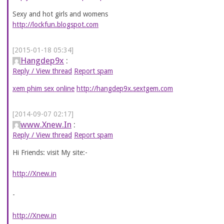
Sexy and hot girls and womens
http://lockfun.blogspot.com
[2015-01-18 05:34]
Hangdep9x
:
Reply / View thread
Report spam
xem phim sex online
http://hangdep9x.sextgem.com
[2014-09-07 02:17]
www.Xnew.In
:
Reply / View thread
Report spam
Hi Friends: visit My site:-
http://Xnew.in
-
http://Xnew.in