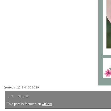
Created at 2013-04-30 00:29
0
Star
This post is featured on
XtGem