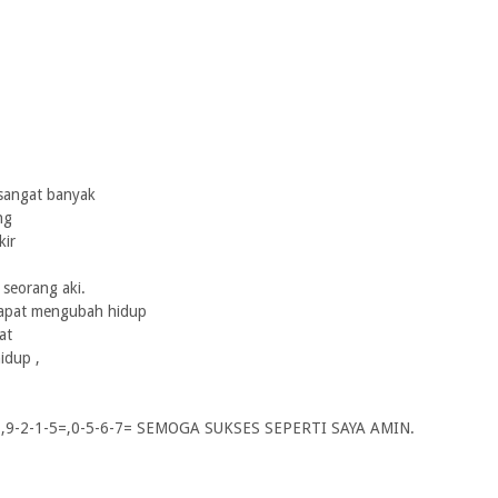
sangat banyak
ng
kir
seorang aki.
dapat mengubah hidup
at
idup ,
2-1=,9-2-1-5=,0-5-6-7= SEMOGA SUKSES SEPERTI SAYA AMIN.