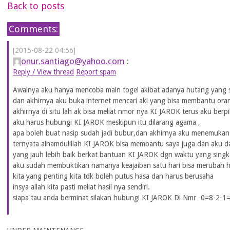
Back to posts
Comments:
[2015-08-22 04:56]
onur.santiago@yahoo.com
:
Reply / View thread
Report spam
Awalnya aku hanya mencoba main togel akibat adanya hutang yang 
dan akhirnya aku buka internet mencari aki yang bisa membantu ora
akhirnya di situ lah ak bisa meliat nmor nya KI JAROK terus aku berpi
aku harus hubungi KI JAROK meskipun itu dilarang agama ,
apa boleh buat nasip sudah jadi bubur,dan akhirnya aku menemukan 
ternyata alhamdulillah KI JAROK bisa membantu saya juga dan aku 
yang jauh lebih baik berkat bantuan KI JAROK dgn waktu yang singk
aku sudah membuktikan namanya keajaiban satu hari bisa merubah h
kita yang penting kita tdk boleh putus hasa dan harus berusaha
insya allah kita pasti meliat hasil nya sendiri.
siapa tau anda berminat silakan hubungi KI JAROK Di Nmr -0=8-