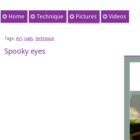
Home
Technique
Pictures
Videos
Tags:
Art
,
nails
,
technique
Spooky eyes