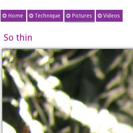
Home
Technique
Pictures
Videos
So thin