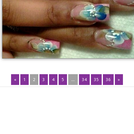
«
1
2
3
4
5
...
34
35
36
»